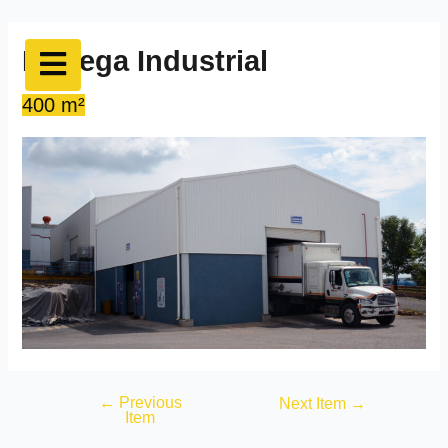
Bodega Industrial
400 m²
←
Previous
Next Item
→
Item